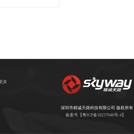
更多
深圳市精诚天路科技有限公司 版权所有
备案号【
粤ICP备10237046号-4
】