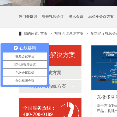
热门关键词：
睿翎视频会议
腾讯会议
思必驰会议方案
您的位置:
首页
>
视频会议系统方案
>
多功能厅视频会
在线咨询
精诚天路解决方案
视频会议平台
宝利通视频会议
音视频集成方案
Poly会议话机
华为视频会议
视频会议系统方案
东微多功
基于东微Te
全国服务热线：
产品，构建
400-700-0189