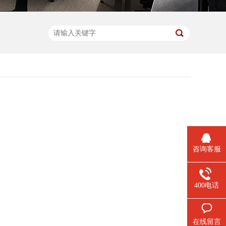
咨询客服
400电话
在线留言