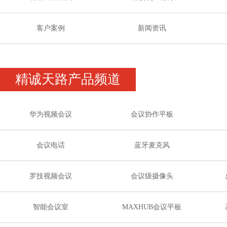
客户案例
新闻资讯
精诚天路产品频道
华为视频会议
会议协作平板
会议电话
蓝牙麦克风
罗技视频会议
会议级摄像头
智能会议室
MAXHUB会议平板