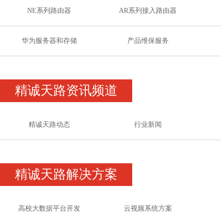
NE系列路由器
AR系列接入路由器
华为服务器和存储
产品维保服务
精诚天路资讯频道
精诚天路动态
行业新闻
精诚天路解决方案
高校大数据平台开发
云视频系统方案