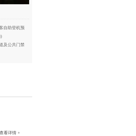
客自助登机预
)
道及公共门禁
查看详情 +