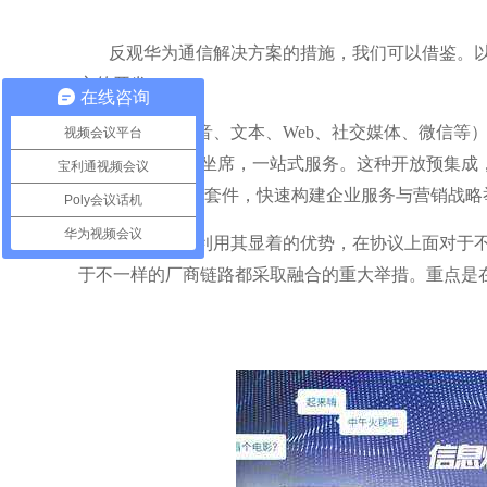
反观华为通信解决方案的措施，我们可以借鉴。
心的开发。
在线咨询
全媒体（语音、文本、Web、社交媒体、微信等
视频会议平台
作），构建全员坐席，一站式服务。这种开放预集成
宝利通视频会议
CRM和行业业务套件，快速构建企业服务与营销战略
Poly会议话机
华为视频会议
云视频
系统利用其显着的优势，在协议上面对于
于不一样的厂商链路都采取融合的重大举措。重点是