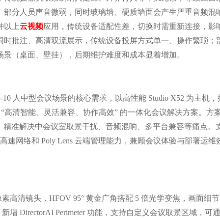
、部分人员声音微弱，同时玻璃墙、硬质墙面会产生严重音频混
种以上
云视频
应用，传统设备适配性差，切换时需重新连接，影
同时批注、高清双流展示，传统设备投屏方式单一、操作繁琐；
场景（桌面、壁挂），后期维护难度和成本显着增加。
-10 人中型会议场景的核心需求，以高性能 Studio X52 为主机，
构建 “高清智能、灵活兼容、协作高效” 的一体化会议解决方案。方案依
 原生架构，精准解决中会议室取景干扰、音频混响、多平台兼容等痛点
 高速网络和 Poly Lens 云端管理能力，兼顾会议体验与部署运
0 万像素高清镜头，HFOV 95° 黄金广角搭配 5 倍光学变焦，画面
DirectorAI Perimeter 功能，支持自定义会议取景区域，