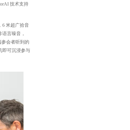
rAI 技术支持
，6 米超广拾音
蔽非语言噪音，
让远端参会者听到的
机即可沉浸参与