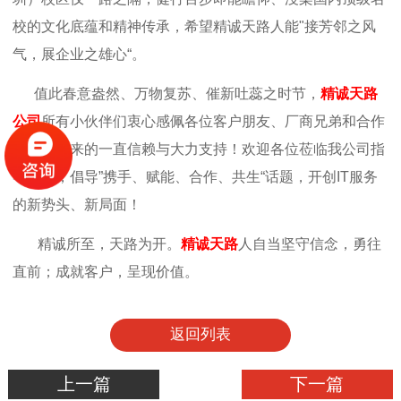
校的文化底蕴和精神传承，
希望精诚天路人能"接芳邻之风
气，展企业之雄心“。
值此春意盎然、万物复苏、催新吐蕊之时节，
精诚天路
公司
所有小伙伴们衷心感佩各位客户朋友、厂商兄弟和合作
伙伴多年来的一直信赖与大力支持！欢迎各位莅临我公司指
导工作，倡导”携手、赋能、合作、共生“话题，开创IT服务
的新势头、新局面！
精诚所至，天路为开。
精诚天路
人自当坚守信念，勇往
直前；成就客户，呈现价值。
返回列表
上一篇
下一篇