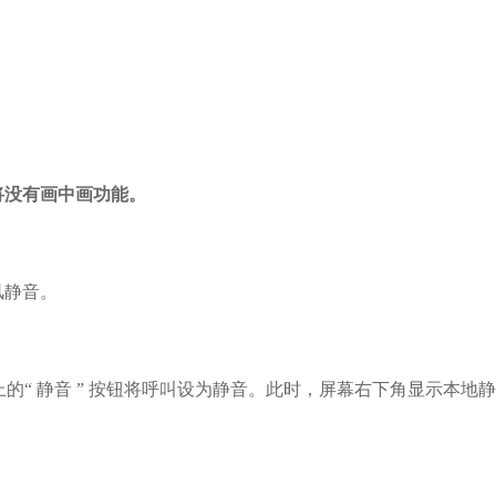
。
将没有画中画功能。
风静音。
上的
“
静音
”
按钮
将呼叫设为静音。此时，屏幕右下角显示本地静