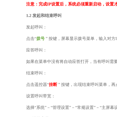
注意：完成
IP
设置后，系统必须重新启动，设置
1.2
发起和结束呼叫
发起
呼叫：
点击
“
拨号
”
按键，屏幕显示拨号菜单，输入对方
应答呼叫
：
如果在菜单中没有将自动应答打开，当有呼叫需
结束呼叫
：
点击遥控器
“
挂断
”
按键，出现结束呼叫菜单，再
设置呼叫带宽
：
选择
“系统”－“管理设置”－“常规设置”－“主屏幕