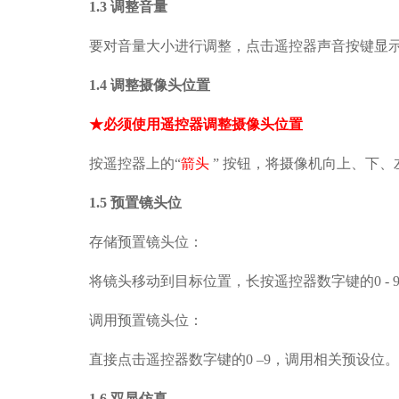
1.3
调整音
量
要对音量大小进行调整，点击遥控器声音按键显
1.4 调整摄像头位置
★必须使用遥控器调整摄像头位置
按遥控器上的
“
箭头
”
按钮，将摄像机向上、下、
1.5
预置镜头位
存储预置镜头位
：
将镜头移动到目标位置，长按遥控器数字键的
0 - 
调用预置镜头位
：
直接点击遥控器数字键的
0
–
9
，调用相关预设位。
1.6
双显仿真