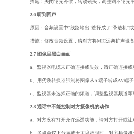
措施：关闭逆光补偿，转动镜头，调整到不逆光
2.
6
听到回声
原因：音频设置中
“线路输出”选择成了“录放机”
措施：修改音频设置，请对方将
MIC
远离扩声设
2.
7
图像呈黑白画面
a
、
监视器电缆未正确连接或失效，请正确连接或
b
、
用劣质转换器强制将图像从
S
端子转成
AV
端子
c
、
监视器未选择正确的频道，调整监视器频道即
2.
8
通话中不能控制对方摄像机的动作
a
、
对方没有打开允许远遥功能，请对方打开或让
b
、
多点会议下分屏或无主席权限时，对方摄像机