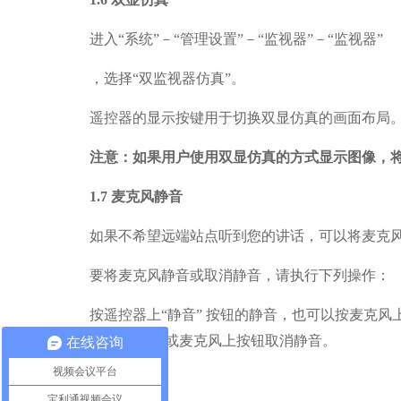
进入
“系统”－“管理设置”－“监视器”－“监视器”
，选择
“双监视器仿真”。
遥控器的显示按键用于切换双显仿真的画面布局
注意：如果用户使用双显仿真的方式显示图像，
1.7
麦克风静音
如果不希望远端站点听到您的讲话，可以将麦克
要将麦克风静音或取消静音，请执行下列操作：
按遥控器上
“
静音
”
按钮
的静音，也可以按麦克风
遥控器的静音键或麦克风上按钮取消静音。
在线咨询
视频会议平台
二、常见问题
宝利通视频会议