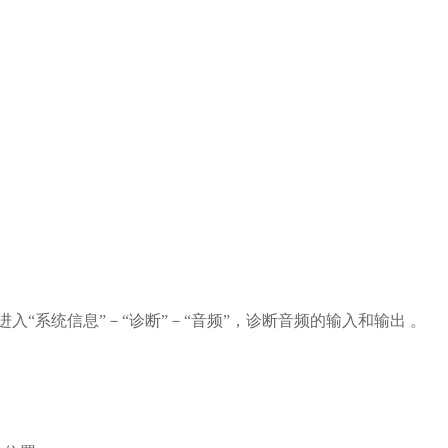
进入
“系统信息”－“诊断”－“音频”，诊断音频的输入和输出
。