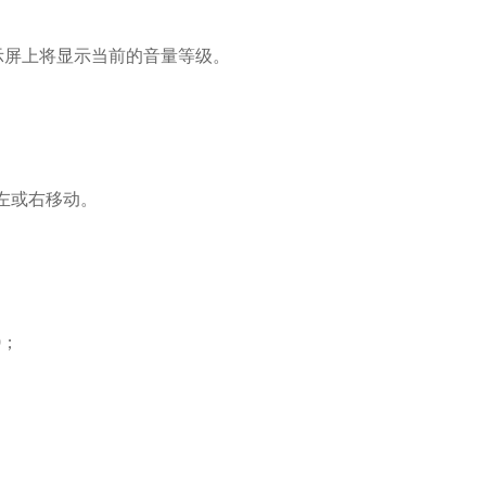
示屏上将显示当前的音量等级。
左或右移动。
9
；