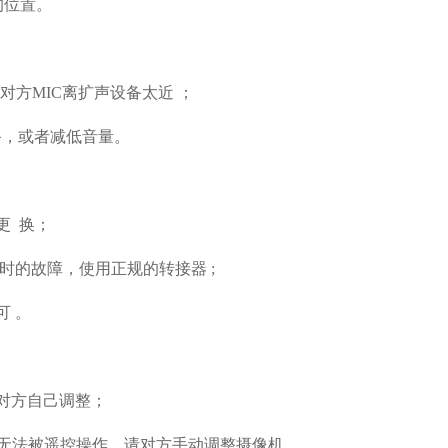
的位置
。
或对方
MIC
离扩声设备太近
；
备，或者减低音量。
更
换；
时的故障，使用正规的转接器
;
可
。
对方自己调整；
无法被遥控操作，请对方手动调整摄像机。