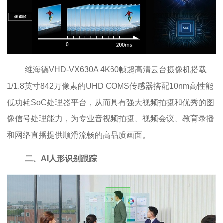
维海德VHD-VX630A 4K60帧超高清云台摄像机搭载
1/1.8英寸842万像素的UHD COMS传感器搭配10nm高性能
低功耗SoC处理器平台，从而具有强大视频拍摄和优秀的图
像信号处理能力，为专业音视频拍摄、视频会议、教育录播
和网络直播提供顺滑流畅的高品质画面。
二、AI人形识别跟踪