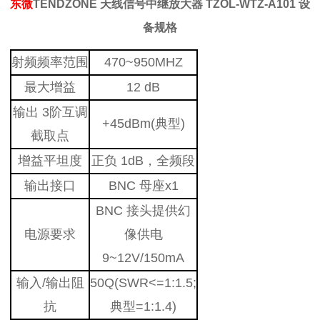
东微
TENDZONE 天线信号中继放大器 TZOL-WTZ-A101 设
备规格
射频频率范围
470~950MHZ
最大增益
12 dB
输出 3阶互调
+45dBm(典型)
截取点
增益平坦度
正负 1dB，全频段
输出接口
BNC 母座x1
BNC 接头提供幻
电源要求
像供电
9~12V/150mA
输入/输出阻
50Q(SWR<=1:1.5;
抗
典型=1:1.4)