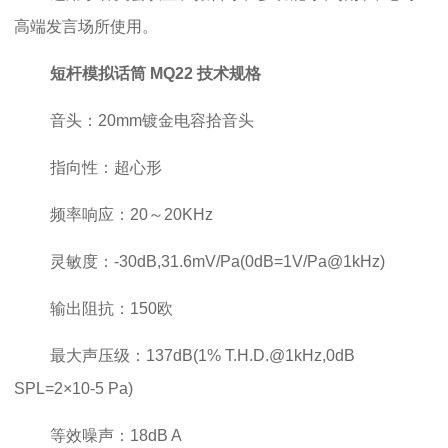
高端发言场所使用。
短杆模拟话筒 MQ22
技术规格
音头：20mm镀金电容拾音头
指向性：超心形
频率响应：20～20KHz
灵敏度：-30dB,31.6mV/Pa(0dB=1V/Pa@1kHz)
输出阻抗：150欧
最大声压级：137dB(1% T.H.D.@1kHz,0dB
SPL=2×10-5 Pa)
等效噪声：18dB A