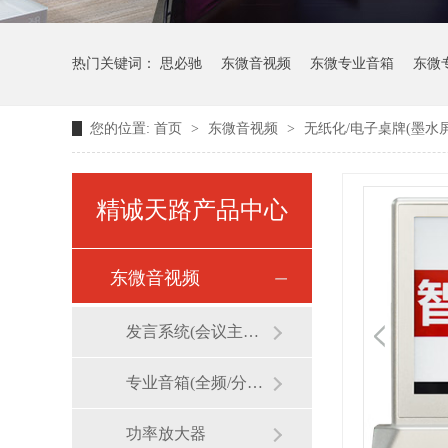
热门关键词：
思必驰
东微音视频
东微专业音箱
东微
您的位置:
首页
>
东微音视频
>
无纸化/电子桌牌(墨水
维海德视频会议
精诚天路产品中心
东微音视频
发言系统(会议主机/话筒/麦克风)
专业音箱(全频/分频/线阵)
功率放大器