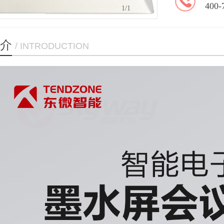
400-
1
/1
介
/ INTRODUCTION