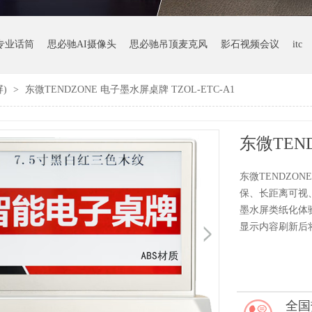
专业话筒
思必驰AI摄像头
思必驰吊顶麦克风
影石视频会议
itc
屏)
>
东微TENDZONE 电子墨水屏桌牌 TZOL-ETC-A1
东微TENDZON
保、长距离可视
墨水屏类纸化体
显示内容刷新后
全国