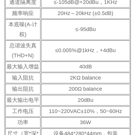
通道隔离度
≤-105dB@+20dBu，1KHz
频率响应
20Hz～20kHz (±0.5dB)
本底噪(A-计
≤-95dBu
权)
总谐波失真
≤0.005%@1kHz，+4dBu
(THD+N)
最大输入增益
40dB
输入阻抗
2KΩ balance
输出阻抗
200Ω balance
最大输出电平
20dBu
工作电压
110~220VAC±10%，50~60Hz
功率
36W
尺寸（宽*深*
设备484*280*44mm，包装