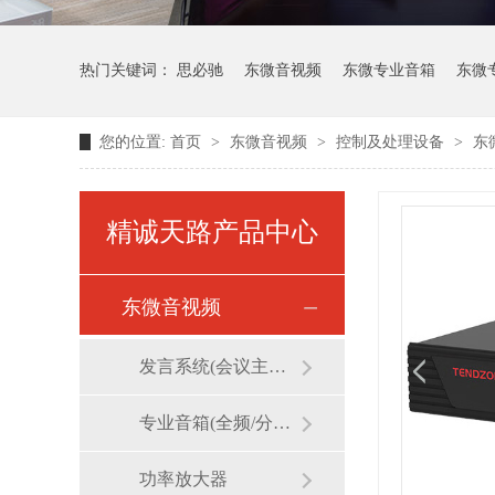
热门关键词：
思必驰
东微音视频
东微专业音箱
东微
您的位置:
首页
>
东微音视频
>
控制及处理设备
>
东微
维海德视频会议
精诚天路产品中心
东微音视频
发言系统(会议主机/话筒/麦克风)
专业音箱(全频/分频/线阵)
功率放大器