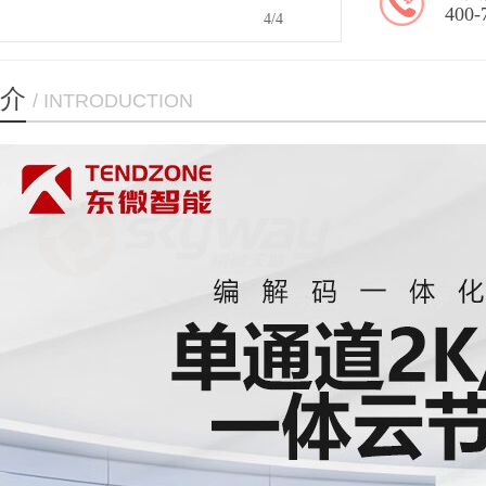
400-
4
/4
介
/ INTRODUCTION