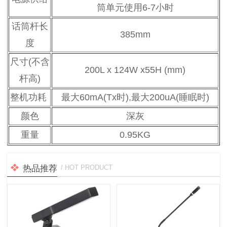
筒单元使用6-7小时
话筒杆长
385mm
度
尺寸(不含
200L x 124W x55H (mm)
杆高)
整机功耗
最大60mA(Tx时),最大200uA(睡眠时)
颜色
深灰
重量
0.95KG
热品推荐
/ HOT PRODUCT