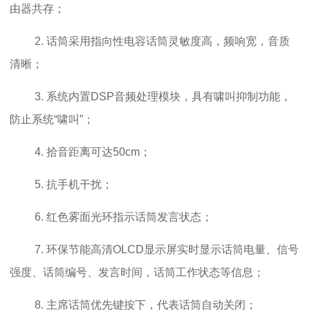
由器共存；
2. 话筒采用指向性电容话筒灵敏度高，频响宽，音质
清晰；
3. 系统内置DSP音频处理模块，具有啸叫抑制功能，
防止系统“啸叫”；
4. 拾音距离可达50cm；
5. 抗手机干扰；
6. 红色雾面光环指示话筒发言状态；
7. 环保节能高清OLCD显示屏实时显示话筒电量、信号
强度、话筒编号、发言时间，话筒工作状态等信息；
8. 主席话筒优先键按下，代表话筒自动关闭；