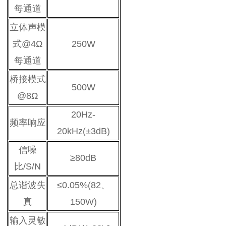
每通道
立体声模
式@4Ω
250W
每通道
桥接模式
500W
@8Ω
20Hz-
频率响应
20kHz(±3dB)
信噪
≥80dB
比/S/N
总谐波失
≤0.05%(82、
真
150W)
输入灵敏