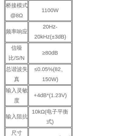
桥接模式
1100W
@8
Ω
20Hz-
频率响应
20kHz(±3dB)
信噪
≥80dB
比/S/N
总谐波失
≤0.05%(82、
真
150W)
输入灵敏
+4dB*(1.23V)
度
10kΩ(电子平衡
输入阻抗
式)
尺寸