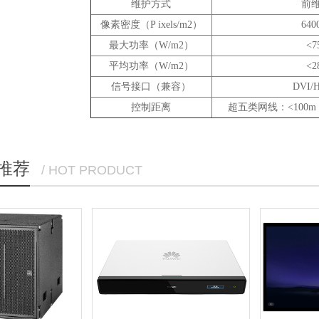
维护方式
前
像素密度（P ixels/m2）
640
最大功率（W/m2）
<7
平均功率（W/m2）
<2
信号接口（兼容）
DVI/
控制距离
超五类网线：<100m
推荐
/ HOT PRODUCT