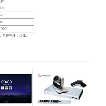
维护
000
50
80
HDMI
；单模光纤：<10km