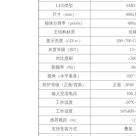
LED类型
SMD
尺寸（mm）
600x3
箱体分辨率（pixels）
480x
主结构材质
压
显示亮度（CD/㎡）
200~700
灰度等级（BIT）
13~
对比度刷
≥500
新频率（Hz）
38
视角（水平垂直）
160°/
防护等级（正面/背面）
正面：IP40
输入交流电压
100-
工作温度
-20℃
工作湿度
10%RH
推荐视距（m）
>2
支持安装方式
叠装