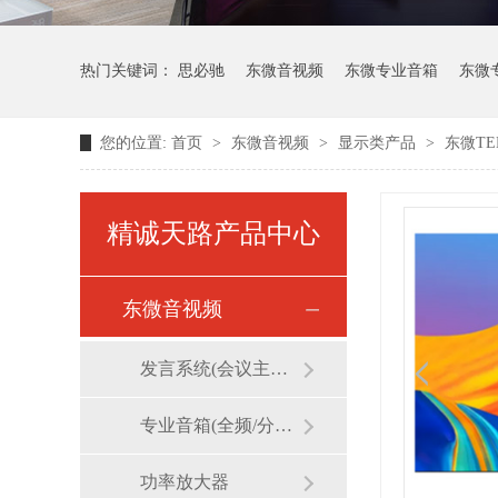
热门关键词：
思必驰
东微音视频
东微专业音箱
东微
您的位置:
首页
>
东微音视频
>
显示类产品
>
东微TE
维海德视频会议
精诚天路产品中心
东微音视频
发言系统(会议主机/话筒/麦克风)
专业音箱(全频/分频/线阵)
功率放大器