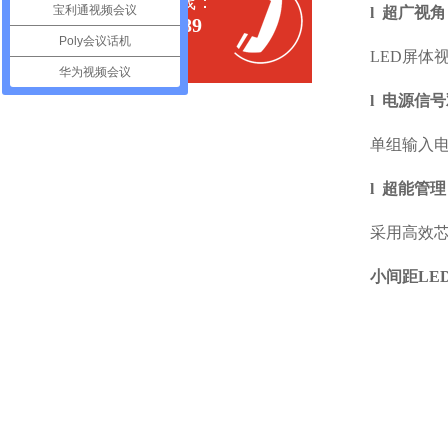
全国服务热线：
宝利通视频会议
l 超广视角
400-700-0189
Poly会议话机
LED屏体
华为视频会议
l 电源信
单组输入
l 超能管
采用高效
小间距LED