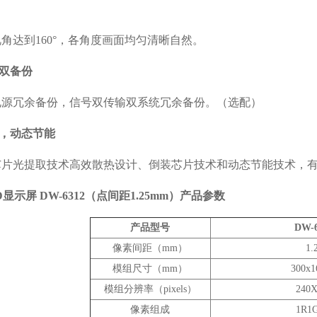
视角达到160°，各角度画面均匀清晰自然。
号双备份
电源冗余备份，信号双传输双系统冗余备份。（选配）
理，动态节能
芯片光提取技术高效散热设计、倒装芯片技术和动态节能技术，
显示屏 DW-6312（点间距1.25mm）
产品参数
产品型号
DW-6
像素间距（mm）
1.
模组尺寸（mm）
300x1
模组分辨率（pixels）
240X
像素组成
1R1