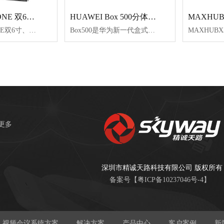
HUAWEI Box 500分体式超清视频会议终端
MAXHU
东微TENDZONE 双6寸、双8寸线阵列低频音箱 TZOL-AS-600、TZOL-AS-800
Box500是华为新一代盒式超清视频会议终端，支持连接华为VPC系列高清摄像机和VPT300智能摄像机，使用HUAWEITouch（以下简称Touch）触摸点击，或者使用AI（ArtificialIntelligence）智能语音助手语音操控便可以召开高品质和超清音视频会议。可连接第三方IWB（interactivewhiteboard）实现本地和远程协作会议。Box500适合部署在40平方米以下、容纳7~12人的会议室，例如中型会议室、大型会议室或者行政办公室。
东微TENDZONE双6寸、双8寸线阵列低频音箱TZOL-AS-600、TZOL-AS-800恒定曲率DOSC线阵列系统，适合大型指挥中心、报告厅|、多功能厅、体育场馆大型剧院、大型流动演出。音色均衡、远程传播、穿透力强、面积广阔、叠加组合、安装方便。7倍安全系数的连接件设计--阵列模块全金属结构连接，最大可以连接12个全频音箱。
更多
深圳市精诚天路科技有限公司 版权所有
备案号【
粤ICP备10237046号-4
】
视频会议系统方案
解决方案
产品中心
客户案例
新