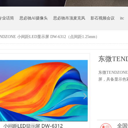
专业话筒
思必驰AI摄像头
思必驰吊顶麦克风
影石视频会议
itc
NDZONE 小间距LED显示屏 DW-6312（点间距1.25mm）
东微TENDZON
屏，具备显示色
全国