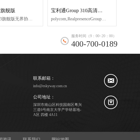
宝利通Group 310高清视频会议终端
B旗舰版
polycom,RealpresenceGroup310解决方案专为中小规模应用场景优化设计，非常适合中、小型会议室和个人办公场所。安装与配置非常简单，紧凑的流线型设计便于放置，令房间更加整洁。
MAXHUBX3旗舰版无界协作，更自由。MAXHUBX3会议平板，全新一代企业高效办公设备，覆盖了书写、展示、协同三大会议场景中需要的功能，打破了传统会议的繁琐束缚，打破了协作边界，轻松实现端与端之间的无线连接，人与人之间的跨时空连接，带来高效协同的轻办公方式。
服务时间（9：00~20：00）
400-700-0189
联系邮箱：
info@eskyway.com.cn
公司地址：
深圳市南山区科技园南区粤兴
三道6号南京大学产学研基地-
A区 四楼 4A11
闻资讯
联系我们
网站地图