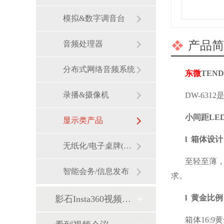
模拟&数字调音台
产品简
音频处理器
分布式网络音频系统
东微
TEN
录播&摄像机
DW-63
小间距LED
显示类产品
l 箱体设计
无纸化/电子桌牌(墨水屏)
至轻至薄
智能会务/信息发布
求。
l 黄金比例
影石Insta360视频会议
箱体16: