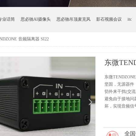
专业话筒
思必驰AI摄像头
思必驰吊顶麦克风
影石视频会议
itc
NDZONE 音频隔离器 SI22
东微TEND
东微TENDZO
坚固，无源器件
切外来干扰(交
避免由于接地问
坏，实现音频信
全国