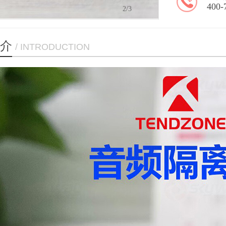
400-
2
/3
介
/ INTRODUCTION