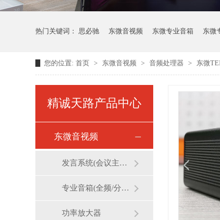
热门关键词：
思必驰
东微音视频
东微专业音箱
东微
您的位置:
首页
>
东微音视频
>
音频处理器
>
东微TE
维海德视频会议
精诚天路产品中心
东微音视频
发言系统(会议主机/话筒/麦克风)
专业音箱(全频/分频/线阵)
功率放大器