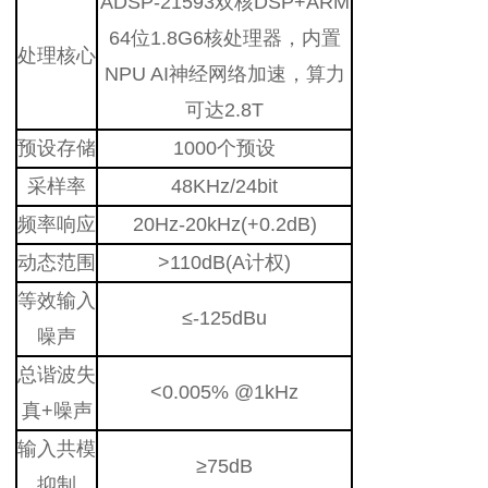
ADSP-21593双核DSP+ARM
64位1.8G6核处理器，内置
处理核心
NPU AI神经网络加速，算力
可达2.8T
预设存储
1000个预设
采样率
48KHz/24bit
频率响应
20Hz-20kHz(+0.2dB)
动态范围
>110dB(A计权)
等效输入
≤-125dBu
噪声
总谐波失
<0.005% @1kHz
真+噪声
输入共模
≥75dB
抑制