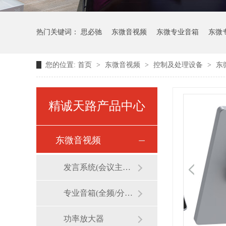
热门关键词：
思必驰
东微音视频
东微专业音箱
东微
您的位置:
首页
>
东微音视频
>
控制及处理设备
>
东微
维海德视频会议
精诚天路产品中心
东微音视频
发言系统(会议主机/话筒/麦克风)
专业音箱(全频/分频/线阵)
功率放大器