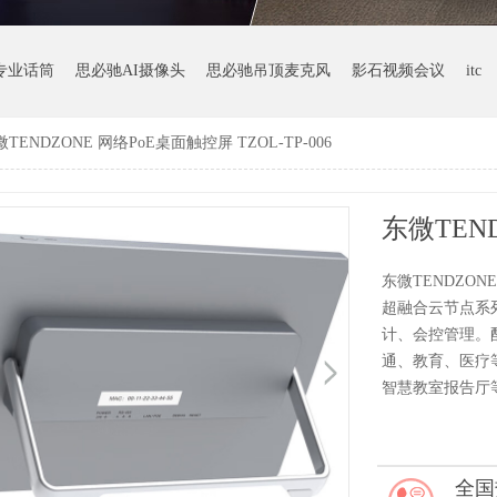
专业话筒
思必驰AI摄像头
思必驰吊顶麦克风
影石视频会议
itc
TENDZONE 网络PoE桌面触控屏 TZOL-TP-006
东微TENDZON
超融合云节点系
计、会控管理。
通、教育、医疗
智慧教室报告厅
全国