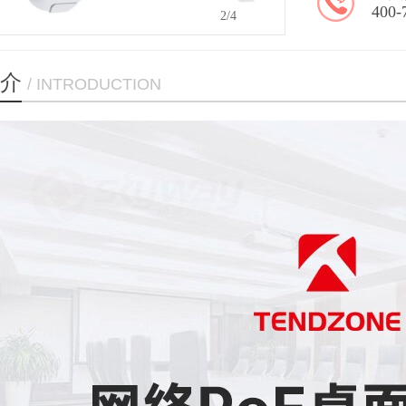
400-
2
/4
介
/ INTRODUCTION