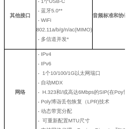
- 1个USB-C
- 蓝牙5.0**
其他接口
音频标准
和协议
- WiFi
802.11a/b/g/n/ac(MIMO)
- 多信道并发*
-
IPv4
-
IPv6
-
1个10/100/1G以太网瑞口
-
自动MDX
网络
-
H.323和/
或高达6Mbps的SIP(在Po
-
Poly博诣丢包恢复（LPR)技术
-
动态带宽分配
-
可重新配置MTU尺寸