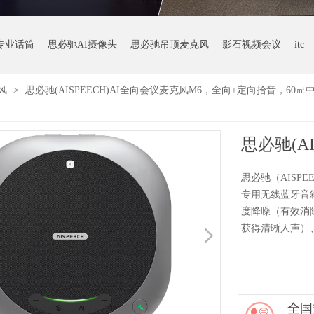
专业话筒
思必驰AI摄像头
思必驰吊顶麦克风
影石视频会议
itc
风
>
思必驰(AISPEECH)AI全向会议麦克风M6，全向+定向拾音，60
思必驰（AISPE
专用无线蓝牙音
度降噪（有效消
获得清晰人声）
全国