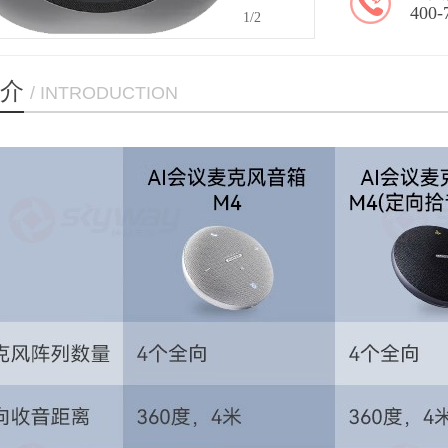
400-
1
/2
介
/ INTRODUCTION