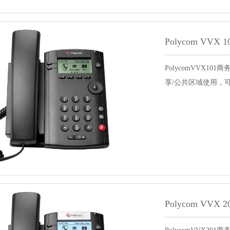
Polycom VVX 1
PolycomVVX
享/公共区域使用，
Polycom VVX 2