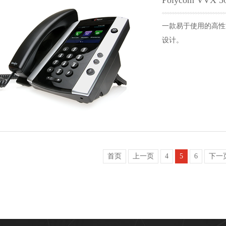
Polycom VVX 5
一款易于使用的高性
设计。
首页
上一页
4
5
6
下一