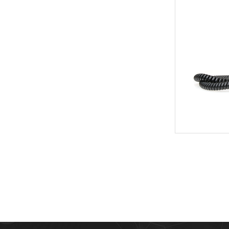
案（Studio
X30）