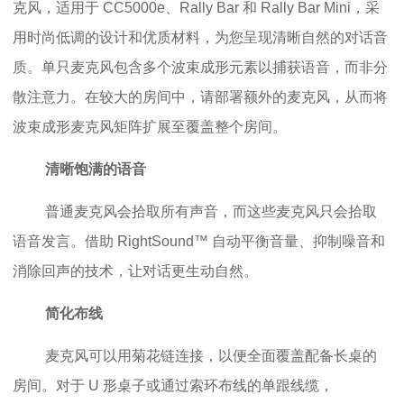
克风，适用于 CC5000e、Rally Bar 和 Rally Bar Mini，采
用时尚低调的设计和优质材料，为您呈现清晰自然的对话音
质。单只麦克风包含多个波束成形元素以捕获语音，而非分
散注意力。在较大的房间中，请部署额外的麦克风，从而将
波束成形麦克风矩阵扩展至覆盖整个房间。
清晰饱满的语音
普通麦克风会拾取所有声音，而这些麦克风只会拾取
语音发言。借助 RightSound™ 自动平衡音量、抑制噪音和
消除回声的技术，让对话更生动自然。
简化布线
麦克风可以用菊花链连接，以便全面覆盖配备长桌的
房间。对于 U 形桌子或通过索环布线的单跟线缆，