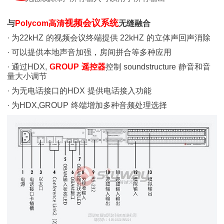
视频会议系统
与
Polycom
高清
无缝融合
· 为
22kHZ
的视频会议终端提供
22kHZ
的立体声回声消除
·
可以提供本地声音加强，房间拼合等多种应用
·
通过
HDX,
GROUP
遥控器
控制
soundstructure
静音和音
量大小调节
·
为无电话接口的
HDX
提供电话接入功能
·
为
HDX,GROUP
终端增加多种音频处理选择